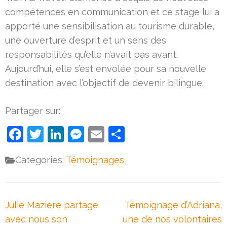
compétences en communication et ce stage lui a
apporté une sensibilisation au tourisme durable,
une ouverture d’esprit et un sens des
responsabilités qu’elle n’avait pas avant.
Aujourd’hui, elle s’est envolée pour sa nouvelle
destination avec l’objectif de devenir bilingue.
Partager sur:
Facebook
Twitter
LinkedIn
Messenger
Email
Partager
Categories:
Témoignages
Navigation
Julie Maziere partage
Témoignage d’Adriana,
de
avec nous son
une de nos volontaires