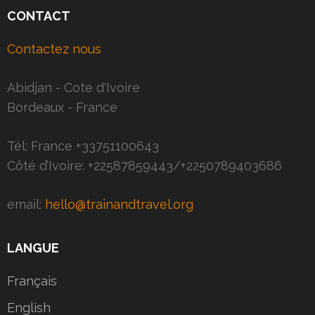
CONTACT
Contactez nous
Abidjan - Cote d'Ivoire
Bordeaux - France
Tél: France +33751100643
Côté d’Ivoire: +22587859443/+2250789403686
email:
hello@trainandtravel.org
LANGUE
Français
English