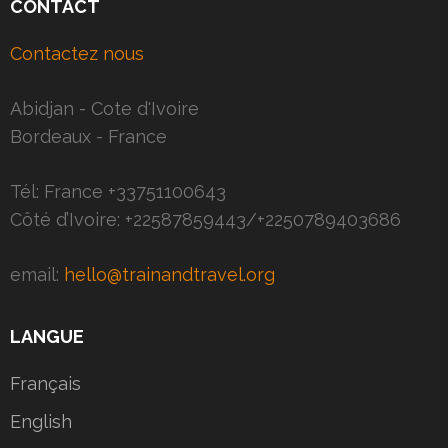
CONTACT
Contactez nous
Abidjan - Cote d'Ivoire
Bordeaux - France
Tél: France +33751100643
Côté d’Ivoire: +22587859443/+2250789403686
email:
hello@trainandtravel.org
LANGUE
Français
English