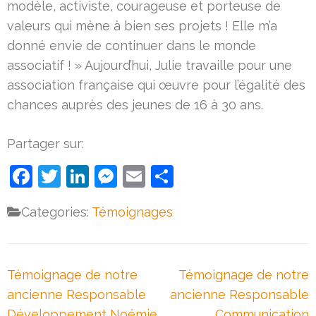
modèle, activiste, courageuse et porteuse de
valeurs qui mène à bien ses projets ! Elle m’a
donné envie de continuer dans le monde
associatif ! » Aujourd’hui, Julie travaille pour une
association française qui œuvre pour l’égalité des
chances auprès des jeunes de 16 à 30 ans.
Partager sur:
Facebook
Twitter
LinkedIn
Messenger
Email
Partager
Categories:
Témoignages
Navigation
Témoignage de notre
Témoignage de notre
de
ancienne Responsable
ancienne Responsable
l’article
Développement Noémie
Communication