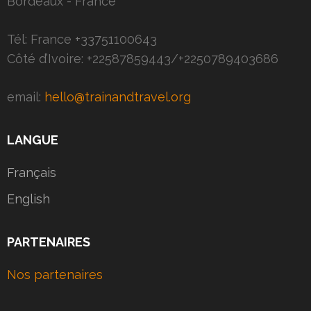
Bordeaux - France
Tél: France +33751100643
Côté d’Ivoire: +22587859443/+2250789403686
email:
hello@trainandtravel.org
LANGUE
Français
English
PARTENAIRES
Nos partenaires