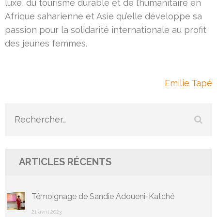
luxe, du tourisme durable et de l’humanitaire en
Afrique saharienne et Asie qu’elle développe sa
passion pour la solidarité internationale au profit
des jeunes femmes.
Navigation
Emilie Tapé
de
l’article
Rechercher :
ARTICLES RÉCENTS
Témoignage de Sandie Adoueni-Katché
21 avril 2023